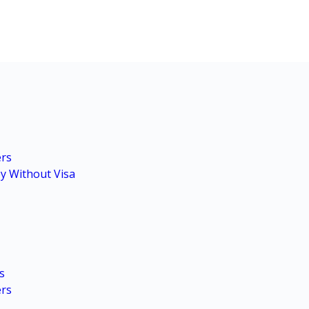
ers
y Without Visa
s
ers