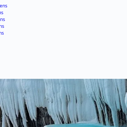
zens
ns
ens
ens
ns