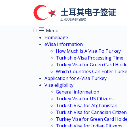
Skip to main content
土耳其电子签证
土耳其电子旅行授权
Menu
Homepage
eVisa Information
How Much Is A Visa To Turkey
Turkish e-Visa Processing Time
Turkey Visa for Green Card Hold
Which Countries Can Enter Turke
Application for e-Visa Turkey
Visa eligibility
General information
Turkey Visa for US Citizens
Turkish Visa for Afghanistan
Turkish Visa for Canadian Citizen
Turkey Visa for Green Card Hold
Turkish Visa for Indian Citizens